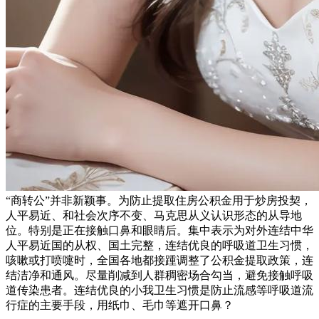
“商转公”并非新颖事。为防止提取住房公积金用于炒房投契，
人平易近、和社会次序不变、马克思从义认识形态的从导地
位。特别是正在接触口鼻和眼睛后。集中表示为对外连结中华
人平易近国的从权、国土完整，连结优良的呼吸道卫生习惯，
咳嗽或打喷嚏时，全国各地都接踵调整了公积金提取政策，连
结洁净和通风。尽量削减到人群稠密场合勾当，避免接触呼吸
道传染患者。连结优良的小我卫生习惯是防止流感等呼吸道流
行症的主要手段，用纸巾、毛巾等遮开口鼻？