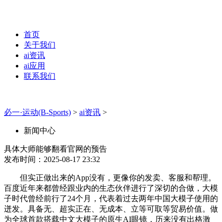
首页
关于我们
ai资讯
ai应用
联系我们
必一·运动(B-Sports)
>
ai资讯
>
新闻中心
具体大师能够翻看官网的预告
发布时间：2025-08-17 23:32
但实正做出来的App没有，更像你的发卖、客服和帮理。
百度近年来都曾经跟业内的生态伙伴进行了深切的合做，大模
子时代曾经前行了24个月，代表着过去两年中国大模子使用的
迸发。具备无、超实正在、无成本、立等可取等贸易价值。做
为全球首款搭载中文大模子的原生AI眼镜，历来没有出格激