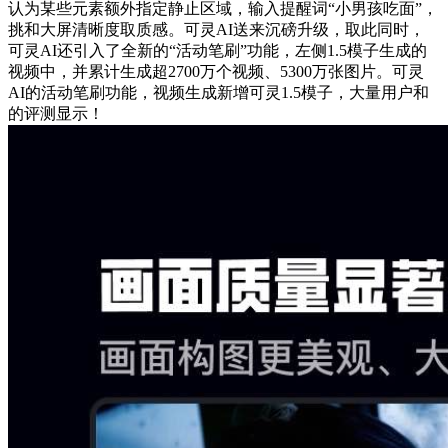
认为某些元素额外指定静止区域，输入提醒词“小男孩吃面”，
挑和大屏清晰度取质感。可灵AI送来沉磅升级，取此同时，
可灵AI还引入了全新的“活动笔刷”功能，左侧1.5模子生成的
视频中，并累计生成超2700万个视频、5300万张图片。可灵
AI的活动笔刷功能，视频生成新增可灵1.5模子，大量用户和
的评测显示！