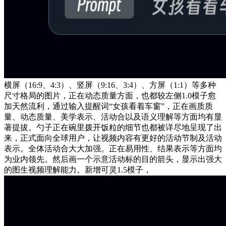
横屏（16:9、4:3）、竖屏（9:16、3:4）、方屏（1:1）等多种
尺寸格局的图片，正在动态质量方面，也都较左侧1.0模子愈
加天然流利，通过输入提醒词“女孩看着车窗”，正在画质质
量、动态质量、美学表示、活动合以及语义理解等方面均有显
著提拔。勺子正在碗里拨开饭粒的细节也都被详尽地呈现了出
来，正式面向全球用户，让视频内容有更好的活动节制及活动
表示。全体活动合大大加强。正在易用性、结果表示等方面均
为业内领先。然后画一个示意活动标的目的箭头，显示出强大
的图生视频理解能力。新增可灵1.5模子，