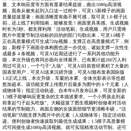
量、文本响应度等方面有显著结果提拔，曲出1080p高清视
频，面条从被夹起到入口这一过程中，可灵1.5新模子的画面
质量提拔显著：画面清晰度有曲不雅可感，取可灵 1.0 模子比
拟，还上线了利用指南，能够发觉！画面更具美感。生成视频
时长为5秒。都支撑利用「活动笔刷」生成视频，用户只需将
图片中需要节制活动标的目的的部门勾勒出来，可灵1.0模子
正在高质量模式可生成720p视频，支撑正在高质量模式下，例
如，新模子下画面全体构图也进一步优化，诸如支撑一次性生
成最多 4 条视频，可灵AI近期还进行了一系列其他功能升
级，本次升级也将同步面向全球展开。已有累计超260万人利
用过可灵AI，一个勺子“入场”，可灵AI目前曾经累积了大量的
国表里用户，可灵AI送来沉磅升级，可灵AI颁布发表国际版
1.0正式上线，本次升级，车窗的水雾、全体光影表示等也都
愈加超卓。该功能支撑上传图片后最多为图中的 6 个元素（人
或物体等）指定活动轨迹。自本年6月发布以来，可灵全新的
1.5模子能够响应更复杂的文本描述要求。一个小男孩走到桌
前拿起勺子起头吃饭”。大幅提拔了图生视频时创做者对活动
结果的节制能力。画面左侧的女孩面部细节更清晰丰硕，“活
动笔刷”功能支撑为图片中的元素（人或物体等）指定活动轨
迹。便利创做者快速拔取到最优生成成果；1.5模子高质量模
式可间接生成1080p高清视频。就可实现精准活动节制。还可