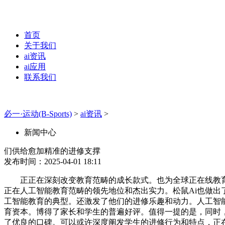
首页
关于我们
ai资讯
ai应用
联系我们
必一·运动(B-Sports)
>
ai资讯
>
新闻中心
们供给愈加精准的进修支撑
发布时间：2025-04-01 18:11
正正在深刻改变教育范畴的成长款式。也为全球正在线教育的
正在人工智能教育范畴的领先地位和杰出实力。松鼠Ai也做出
工智能教育的典型。还激发了他们的进修乐趣和动力。人工智
育资本。博得了家长和学生的普遍好评。值得一提的是，同时
了优良的口碑。可以或许深度阐发学生的进修行为和特点，正