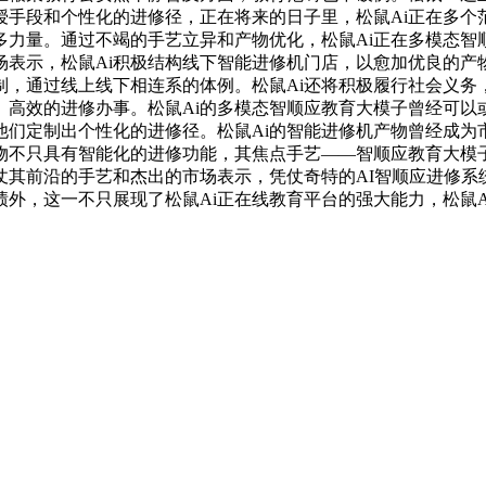
手段和个性化的进修径，正在将来的日子里，松鼠Ai正在多个范
多力量。通过不竭的手艺立异和产物优化，松鼠Ai正在多模态智
场表示，松鼠Ai积极结构线下智能进修机门店，以愈加优良的产
制，通过线上线下相连系的体例。松鼠Ai还将积极履行社会义
、高效的进修办事。松鼠Ai的多模态智顺应教育大模子曾经可以
他们定制出个性化的进修径。松鼠Ai的智能进修机产物曾经成为
物不只具有智能化的进修功能，其焦点手艺——智顺应教育大模子
其前沿的手艺和杰出的市场表示，凭仗奇特的AI智顺应进修系
外，这一不只展现了松鼠Ai正在线教育平台的强大能力，松鼠