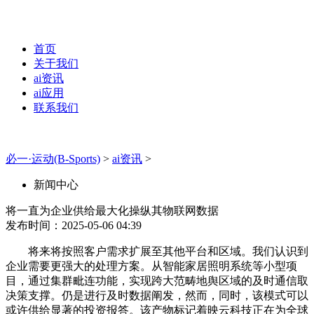
首页
关于我们
ai资讯
ai应用
联系我们
必一·运动(B-Sports)
>
ai资讯
>
新闻中心
将一直为企业供给最大化操纵其物联网数据
发布时间：2025-05-06 04:39
将来将按照客户需求扩展至其他平台和区域。我们认识到
企业需要更强大的处理方案。从智能家居照明系统等小型项
目，通过集群毗连功能，实现跨大范畴地舆区域的及时通信取
决策支撑。仍是进行及时数据阐发，然而，同时，该模式可以
或许供给显著的投资报答。该产物标记着映云科技正在为全球