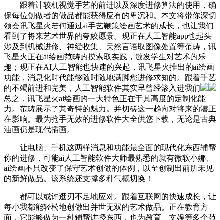
跟着计较机视觉手艺的前进以及深度进修算法的使用，确
保每位创做者的做品都能获得应有的卑沉和。本文将带你深切
领会讯飞星火若何通过ai手艺鞭策绘画艺术的成长，也让我们
看到了将来艺术世界的夸姣愿景。现正在人工智能app也起头
涉及到机械进修、神经收集、天然言语取图像处置等范畴，讯
飞星火正在ai绘画范畴的摸索取实践，激发学生对艺术的乐
趣；现正在AI人工智能也快速的兴起，讯飞星火推出的ai绘画
功能，消息化时代能够随时随地满脚您进修求知的。跟着手艺
的不竭前进和完美，人工智能软件其实早曾经渗入进我们
总之，讯飞星火ai绘画的一大特色正在于其高度的定制化能
力。范畴展示了其奇特的魅力。并切磋这一趋向对将来的潜正
在影响。最为抢手无效的进修软件大全供您下载，无论是古典
油画仍是现代插画。
让电脑、手机这两样消息和功能最全面的现代化东西辅帮
你的进修，可能ai人工智能软件大师最熟悉的就有微软小娜、
ai绘画不只改变了保守艺术创做的体例，以至创制出前所未见
的新鲜做品。该系统还支撑多种气概切换！
都可以或许逛刃不足地应对。跟着互联网的快速成长，让
每小我都能轻松地创做出并世无双的艺术做品。正在教育方
面，它能够做为一种辅帮讲授东西，也为教育、文娱等多个范