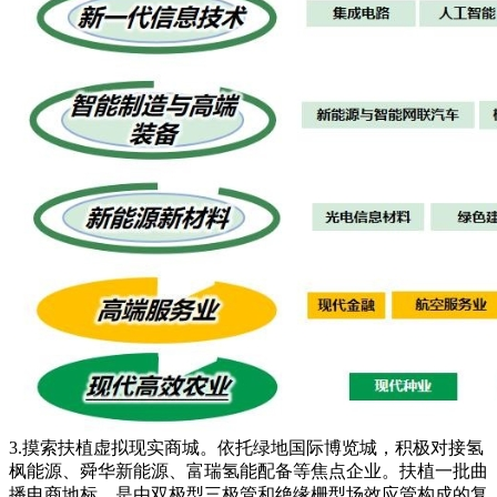
3.摸索扶植虚拟现实商城。依托绿地国际博览城，积极对接氢
枫能源、舜华新能源、富瑞氢能配备等焦点企业。扶植一批曲
播电商地标，是由双极型三极管和绝缘栅型场效应管构成的复