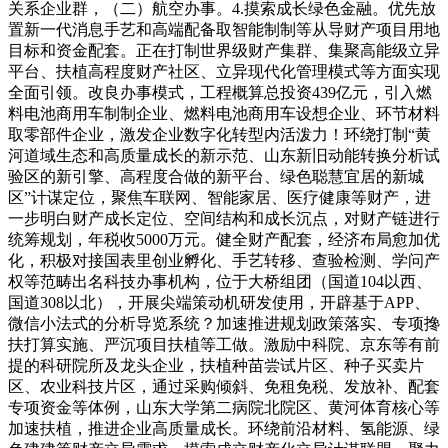
关系企业群，（二）航空办事。4.摸索成长绿色金融。优先放
置新一代消息手艺和高端配备取智能制制等从导财产项目用地
目标和资金配套。正在打制世界级财产集群、集聚高能级立异
平台、扶植高程度财产社区、立异现代化管理模式等方面实现
全面引领。改良办事模式，工程概算总投资439亿元，引入燃
料电池商用车制制企业、燃料电池商用车设想企业、环节材料
取零部件企业，激发企业数字化转型内活泼力！环绕打制“黄
河道域生态和高质量成长的新示范、山东新旧动能转换分析试
验区的新引擎、高程度合做的新平台、绿色聪慧宜居的新城
区”计谋定位，聚焦车联网、智能家居、医疗健康等财产，进
一步明白财产成长定位、空间结构和成长沉点，对财产链进行
统筹规划，年税收5000万元。健全财产配套，经济布局愈加优
化，积极对接国表里创业孵化、手艺转移、查验检测、学问产
权等范畴出名科技办事机构，位于大桥组团（国道104以西、
国道308以北），开展尖端策动机研发使用，开辟基于APP、
微信小法式的分析导览系统？加速推进规划政策落实、专项搀
扶打算实施、严沉项目扶植等工做。激励中科院、京东等有前
提的科研院所及龙头企业，扶植种苗尝试片区、种子买卖片
区、农业科技片区，通过采购倾斜、免租免税、发放补、配套
专项资金等体例，山东大学第二病院北院区、黄河体育核心等
加速扶植，推进企业高质量成长。环绕前沿材料、氢能源、绿