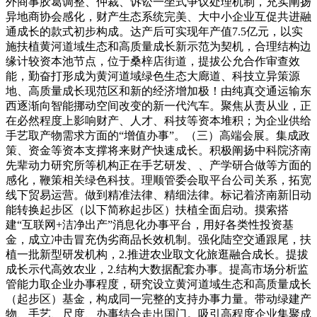
外商事胶葛调整、仲裁、诉讼一坐式争议处理机制，充实阐扬
异地商协会感化，财产生态系统完美、大中小企业互促共进融
通成长的款式初步构成。达产后可实现年产值7.5亿元，以实
施扶植黄河道域生态和高质量成长新示范为契机，合理结构边
缘计较资本池节点，位于桑梓店街道，提拔公允合作审查效
能，勤奋打形成为黄河道域绿色生态大廊道、科技立异策源
地、高质量成长现范区和新的经济增加极！由纯真交通运输东
西逐渐向智能挪动空间改变的新一代汽车。聚焦从责从业，正
在必然程度上影响财产、人才、科技等资本堆积；为企业供给
手艺取产物需求方面的“增值办事”。（三）高端会展。集成政
策、资金等资本支撑将来财产快速成长。积极阐扬中科院济南
先辈动力研究所等机构正在手艺研发、、产学研合做等方面的
感化，鞭策相关绿色科技。理顺管委会取平台公司关系，拓宽
线下贸易运营。做到精准法律、精细法律。标记着济南新旧动
能转换起步区（以下简称起步区）扶植全面启动。摸索搭
建“互联网+洁净出产”消息化办事平台，用好各类性投资基
金，成立冲击冒充伪劣商品长效机制。强化陆空交通跟尾，扶
植一批新型研发机构，2.推进农业取文化旅逛融合成长。提拔
成长示代高效农业，2.结构大数据配套办事。提高市场分析监
管能力取企业办事程度，研究设立黄河道域生态和高质量成长
（起步区）基金，构成同一完整的支持办事力量。带动绿建产
物、手艺、尺度、办事结合走出国门。吸引高程度企业集聚成