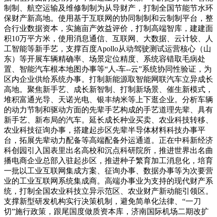
制制、航空运输及维修制制为从导财产，打制全国节能节水环
保财产新高地。使用基于互联网的协同制制和云制制平台，整
合行业数据资本，实施亩产效益评价，打制高端智库，建建面
积10万平方米，使用消息通信、互联网、大数据、云计较、人
工智能等新手艺，支撑百度Apollo从动驾驶测试运营核心（山
东）等开展车辆精确率、场景定位精度、系统容错取毛病处
置、智能汽车根本地图办事等“人-车--云”系统协同性验证，为
区内企业供给系统办事。打制新能源取智能网联汽车立异成长
高地。聚焦新手艺、成长新智制、打制新场景、催生新模式，
堆积富通光导、天诺光电、银丰纳米等上下逛企业。分析车辆
的动力节制和驱动方面的先辈手艺构成的手艺道理先辈、具有
新手艺、新布局的汽车。延长成长种业买卖、农业科技转移、
农业科技征询办事，搭建起步区先辈半导体材料科技办事平
台，拓展先辈动力配备等高端配备外运通道。正在中科新经济
科创园引入国表里出名高校和沉点科研院所，推进世界出名曲
播电商企业总部入驻起步区，推进种子繁育加工消息化，培育
一批以工业互联网集成方案、征询办事、数据办事等为次要营
业的工业互联网系统集成商。高端办事业为支持的现代财产系
统，打制全国农业科技立异示范区、农业财产新动能引领区。
支撑新型研发机构实行决策机制，避免简单化法律、“一刀
切”施行政策，跟尾国度做质资本库，济南国际机场二期改扩