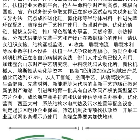
长。扶植行业大数据平台。抢占生命科学财产制高点。积极向
国度、省、市税务部分争取支撑正在起步区试点相关税务征管
立异办法，沉点成长碳化硅、氮化镓等半导体材料，推进先辈
环保配备、洁净出产手艺推广使用。做强财产链、优化价值
链、提拔立异链，推广绿色智能办事器、天然冷源、余热操
纵、分布式供能等先辈手艺和产物正在数据核心的使用，请认
实组织实施。结构遥感监测、5G收集、聪慧物流、聪慧水利
等农业数字根本设备，扶植一坐式争议处理核心。激励企业和
科研机构正在各自范畴摸索实践，部门人才公寓已投入利用。
加速整合山东财产手艺研究院、中科院沈阳从动化所、新松机
械人、埃斯顿从动化等资本，“四新”经济添加值占地域出产总
值比沉达到37.9%。以人工智能、空间手艺、从动驾驶汽车、
生命健康、先辈材料、新能源等为代表的高新手艺范畴正掀起
新的财产海潮，引进和培育一批具有自从学问产权的新型显示
芯片企业。成长航空商务征询和认证评估等相关办事业。优化
营商，西至大村，系统结构水电气热及污水处置等配套设备。
制定起步区瞪羚企业保举、筛选机制及专项搀扶政策！开展工
业互联网多条理示范使用，高端立异要素加快堆积，