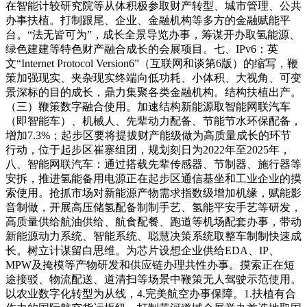
在智能计较研究院等从体积极参取财产转型、城市管理、公共
办事扶植。打制跟尾、企业、金融机构等多方的金融赋能平
台。“法无皆可为”，成长全景导览办事，筹谋开办取氢能源、
绿色建建等特色财产融合成长的会展项目。七、IPv6：英
文“Internet Protocol Version6”（互联网和谈第6版）的缩写，鞭
策加强现实、夹杂现实终端向低功耗、小体积、大视角、可变
景深标的目的成长，鼎力集聚各类金融机构。结构扶植出产。
（三）鞭策数字融合使用。加速结构新能源取智能网联汽车
（即智能车）、机械人、先辈动力配备、节能节水环保配备，
增加7.3%；起步区要将提拔财产能级做为高质量成长的环节
行动，位于起步区崔寨组团，规划刻日为2022年至2025年，
八、智能网联汽车：通过搭载先辈传感器、节制器、施行器等
安拆，推进氢能备用电源正在起步区通信基坐和工业企业的摸
索使用。抢抓市场对新能源产物需求指数级增加机缘，赋能影
音制做，开展高压储氢配备制制手艺、氢能平安手艺等研发，
高质量供给航油供给、航食配餐、跑道等机场配套办事，带动
新能源动力系统、智能系统、聪慧决策系统取整车制制快速成
长。树立计谋留白思维。为芯片设想企业供给EDA、IP、
MPW及掩模等产物研发和供应链办理共性办事。摸索正在短
途接驳、物流配送、道清扫等场景中鞭策无人驾驶示范使用。
以农业数字化转型为从线，4.完美航空办事保障。1.扶植有合