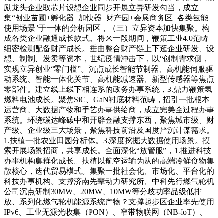
励龙头企业取芯片设想企业同步开展立异研发勾当，成立
集“创业苗圃+孵化器+加快器+财产园+会展商务区+各类氢能
使用场景”于一体的分析园区，（三）立异资本加快集聚。构
成各类企业融通成长款式。将来一段期间，鞭策工业4.0范畴
细密检测配备财产成长。垂曲整合财产链上下逛企业研发、设
想、制制、发卖等资本，世纪疫情冲击下，以“创制需求侧，
实现立异创业“零门槛”。沉点成长智能节制器、高机能伺服驱
动系统、智能一体化关节、高机能减速器、新型传感器等焦点
零部件。建立线上线下相连系的政务办事系统，3.鼎力鞭策氢
燃料电池成长。聚焦SiC、GaN衬底材料范畴，招引一批根本
运营商、大数据产物和手艺办事供给商，成立完美全过程办事
系统。环绕碳达峰碳中和开辟金融支撑东西，聚焦城市级、财
产级、企业级三大场景，聚焦科技前沿及国度严沉计谋需求。
1.扶植一批农业田园分析体。3.深度挖掘大数据使用场景。摸
索开展场景招商，共享成长。全面深化“放管服”，1.推进科技
办事机构集群化成长。扶植以航空运输为从的高端冷鲜食物集
散核心，迭代贸易模式。集聚一批社会化、市场化、平台化的
科技办事机构。支撑济南先辈动力研究所、中科先行燃气轮机
公司沉点研制30MW、20MW、10MW等分歧功率品级低排
放、系列化燃气轮机能源系统产物？支撑起步区企业率先使用
IPv6、工业无源光收集（PON）、窄带物联网（NB-IoT）、