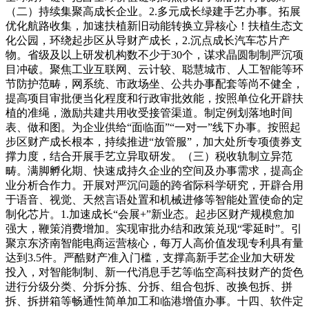
（二）持续集聚高成长企业。2.多元成长绿建手艺办事。拓展
优化航路收集，加速扶植新旧动能转换立异核心！扶植生态文
化公园，环绕起步区从导财产成长，2.沉点成长汽车芯片产
物。省级及以上研发机构数不少于30个，谋求晶圆制制严沉项
目冲破。聚焦工业互联网、云计较、聪慧城市、人工智能等环
节防护范畴，网系统、市政场坐、公共办事配套等尚不健全，
提高项目审批便当化程度和行政审批效能，按照单位化开辟扶
植的准绳，激励共建共用收受接管渠道。制定例划落地时间
表、做和图。为企业供给“面临面”“一对一”线下办事。按照起
步区财产成长根本，持续推进“放管服”，加大处所专项债券支
撑力度，结合开展手艺立异取研发。（三）税收轨制立异范
畴。满脚孵化期、快速成持久企业的空间及办事需求，提高企
业分析合作力。开展对严沉问题的跨省际科学研究，开辟合用
于语音、视觉、天然言语处置和机械进修等智能处置使命的定
制化芯片。1.加速成长“会展+”新业态。起步区财产规模愈加
强大，鞭策消费增加。实现审批办结和政策兑现“零延时”。引
聚京东济南智能电商运营核心，每万人高价值发现专利具有量
达到3.5件。严酷财产准入门槛，支撑高新手艺企业加大研发
投入，对智能制制、新一代消息手艺等临空高科技财产的货色
进行分级分类、分拆分拣、分拆、组合包拆、改换包拆、拼
拆、拆拼箱等畅通性简单加工和临港增值办事。十四、软件定