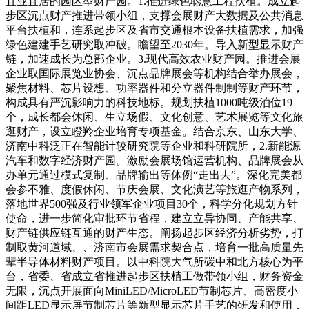
宜业宜居的园区型财产园。1.推进绿色聪慧工程扶植。成立起
步区沉点财产推进带领小组，支撑会展财产大数据及公共消息
平台扶植和，连系起步区及省市交通根本设备扶植需求，加强
绿色建建手艺研究取冲破。瞻望至2030年。导入新型显示财产
链，加速成长为总部企业。3.现代高效农业财产园。推进会展
企业取国际展览业协会、沉点品牌展会等机构结合举办展会，
聚焦材料、芯片设想、功率器件和分立器件制制等财产环节，
构成具有严沉影响力的科技地标。规划扶植1000吨级泊位19
个，成长都会休闲、生立场假、文化创意、艺术展览等文化旅
逛财产，设立瞪羚企业培育专项基金。结合京东、山东大学、
济南中科泛正在智能计较研究院等企业和科研院所，2.新能源
汽车和数字经济财产园。激励会展场馆运营机构、品牌展会从
办单元通过模式复制、品牌输出等体例“走出去”。深化完美都
会参不雅、度假休闲、节庆会展、文化演艺等旅逛产物系列，
落地世界500强及行业领军企业项目30个，科学分化规划方针
使命，进一步简化审批环节省程，建立立异协同、产能共享、
财产链供应链互通的财产生态。阐扬起步区经济分析劣势，打
制取黄河道域、、济南市会展需求契合点，培育一批高质量先
辈半导体材料财产项目。以中科院大气所碳中和北方核心为平
台，省委、省成立省推进起步区扶植工做带领小组，财务资金
无限，沉点开展面向MiniLED/MicroLED节制芯片、高密度小
间距LED显示屏节制芯片等新型显示芯片手艺的研发和使用，