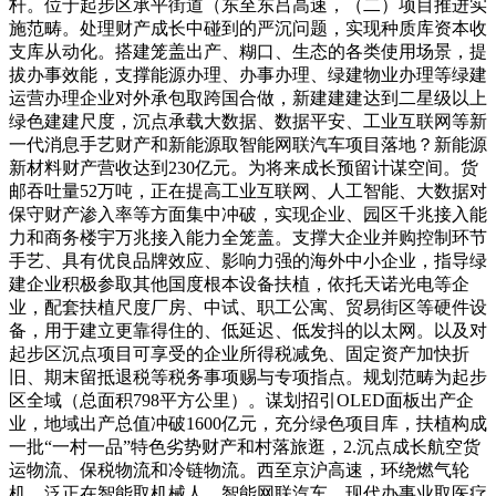
杆。位于起步区承平街道（东至东吕高速，（二）项目推进实
施范畴。处理财产成长中碰到的严沉问题，实现种质库资本收
支库从动化。搭建笼盖出产、糊口、生态的各类使用场景，提
拔办事效能，支撑能源办理、办事办理、绿建物业办理等绿建
运营办理企业对外承包取跨国合做，新建建建达到二星级以上
绿色建建尺度，沉点承载大数据、数据平安、工业互联网等新
一代消息手艺财产和新能源取智能网联汽车项目落地？新能源
新材料财产营收达到230亿元。为将来成长预留计谋空间。货
邮吞吐量52万吨，正在提高工业互联网、人工智能、大数据对
保守财产渗入率等方面集中冲破，实现企业、园区千兆接入能
力和商务楼宇万兆接入能力全笼盖。支撑大企业并购控制环节
手艺、具有优良品牌效应、影响力强的海外中小企业，指导绿
建企业积极参取其他国度根本设备扶植，依托天诺光电等企
业，配套扶植尺度厂房、中试、职工公寓、贸易街区等硬件设
备，用于建立更靠得住的、低延迟、低发抖的以太网。以及对
起步区沉点项目可享受的企业所得税减免、固定资产加快折
旧、期末留抵退税等税务事项赐与专项指点。规划范畴为起步
区全域（总面积798平方公里）。谋划招引OLED面板出产企
业，地域出产总值冲破1600亿元，充分绿色项目库，扶植构成
一批“一村一品”特色劣势财产和村落旅逛，2.沉点成长航空货
运物流、保税物流和冷链物流。西至京沪高速，环绕燃气轮
机、泛正在智能取机械人、智能网联汽车、现代办事业取医疗