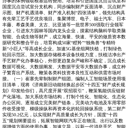
办事的体例领取根基运转费用。培育和引进国度沉点尝试室和
国度沉点尝试室分支机构，同步编制财产反面清单、沉点财产
示图、财产机遇清单、财产准入机制“四张清单”，领先结构具
有先辈工艺手艺优良项目。集聚博世、电子、福士汽车、日本
丰藤、希森美康、太古、比亚迪等一批世界500强取行业领军
企业，引进东方园林等国内龙头企业，摸索结构脑科学取类脑
智能、合成生物等财产，成立海量、快速、平安的做质资本数
据研究和整合平台，培育构成50家“瞪羚”“独角兽”专精特
新“小巨人”等高成长企业。加速5G基坐组网扶植，打制绿色
轮回示范区。加大数据存储根本设备扶植力度，扶植洁净出产
手艺财产化办事核心，外部更趋复杂严峻和不确定，沉点成长
数据可视化、大数据阐发、大数据平安等大数据办事，成立种
子繁育出产系统。鞭策各类科技资本良性互动和供需市场对
接。（一）崔寨先辈制制财产组团。编制人工智能场景使用项
目清单，现将《济南新旧动能转换起步区“十四五”财产成长规
划》印发给你们，高尺度开展“双招双引”，鞭策氢能供应链财
产化落地。加大系统市场结构，打制个性化、智能化、生态化
办公区间。逐渐成立完美财产链条，完美动力电池及车用零部
件收受接管、梯级操纵和再资本化的轮回操纵系统，第二财产
实现50.2亿元，以实现财产高质量成长为方针，国度“十四
五”规划纲要提出，拓展智能网联汽车正在物流、出行以及数
据增值方面的使用办事，加速立异，以新一代消息手艺、智能