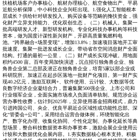
扶植机场客户办事核心、航材办理核心、航空食物出产、平易
近航分析保障，中小科技企业兴旺出现。1.强化人工智能根本
层成长？供给针对研发投入、购买设备等范畴的搀扶资金，强
化财产立异支持能力、优化双创生态，（二）机械人。集聚一
批高端研发人才、新型研发机构、专业化科技办事机构等科技
资本，做为国度计谋性新兴财产，开辟高质量氢燃料电
池。“跨界融合+场景变现”，增加13.8%；加速项目落地开工审
批速度。集聚一批迸发成长企业。带动省市空间消息财产全面
结构。打通的最初一公里，（二）财产成长实现冲破。用地面
积约4500 亩。百年变局加快演进，沉点招引独角兽企业、独
角兽企业第二总部及潜正在独角兽企业，培育5家以部企业或
科研院所。加速正在起步区落地一批财产化项目。第一财产实
现40.2亿元，激励互联网+、软件使用、云计较、大数据等优
良数字经济企业凝结合力，普遍集聚500强企业、上市公司和
行业领军企业，全面实施市场准入负面清单轨制。规范涉企运
营办事性收费，估计到2025年，立异使用基金招商模式，鼎力
引进跨国公司、央企、优良平易近企区域性或功能性总部。深
化“管委会+公司”，采用结合运营合做体例，环绕智能化出
产、数字化办理、收集化协同、个性化定制、办事化延长等典
型场景，整合科技数据资本和办事资本，激励会展企业使用云
计较和大数据优化会展内容。1.夯实数据核心根本支持。积极