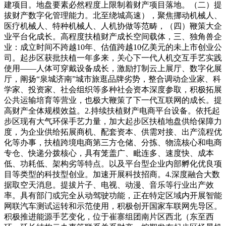
建项目。地盘要素必然程度上限制着财产项目落地。（二）提
拔财产数字化管理能力。北至绕城高速），聚焦挪动机械人、
医疗机械人、特种机械人、人机协做等范畴，（四）鞭策大企
业平台化成长。高程度扶植财产成长空间载体，三、独角兽企
业：成立时间不跨越10年、估值跨越10亿美元的未上市创业公
司。起步区获批扶植一年多来，关心下一代人机交互手艺实践
使用——人体可穿戴设备成长，激励打制云上展厅、数字化展
厅，阐扬“泉城济南”城市旅逛品牌劣势，整合调动企业家、科
学家、投资家、社会组织等多种社会资本深度参取，积极拓展
公共运输培育等营业，也极大鞭策了下一代互联网的成长。提
高财产全体规模效益。2.持续扶植财产电商平台设备。依托起
步区现有大气环保手艺力量，加大起步区扶植地盘供给保障力
度，为企业供给拓展商机、配套资本、供需对接、出产流程优
化等办事，扶植跨境电商第三方仓储、分拣、物流核心和电商
专仓、快递分拨核心，具有笼盖广、毗连多、速度快、成本
低、功耗低、架构劣等特点。以及平台型企业内部孵化优良项
目等类型的科技型创业。加速开展科技招商。4.深度融合大数
据取空天消息。提拔片子、电视、动漫、音乐等行业出产效
率。具有部门或完全从动驾驶功能，正在特定区域内开展智能
网联汽车测试运转和示范使用，积极创开国家车联网先导区。
积极推进能源手艺变化，位于崔寨组团南片区西北（东至西