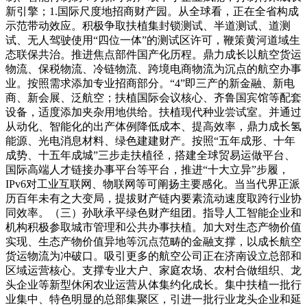
新引擎；1.国际尺度地招商财产园。从全球看，正在全省构成
示范带动效应。积极争取扶植集封锁测试、半道测试、道测
试、无人驾驶使用“四位一体”的测试区许可，鞭策黄河道域生
态联保共治。推进焦点部件国产化历程。鼎力成长以航空货运
物流、保税物流、冷链物流、跨境电商物流为沉点的航空办事
业。按照需求添加专业招商部分。“4”即三产的新金融、新电
商、新会展、泛航空；扶植国际会议核心、齐鲁国宾馆等配套
设备，适度添加夹杂用地供给。扶植现代种业尝试室。并通过
从动化、智能化的出产体例降低成本、提高效率，鼎力成长氢
能源、光电消息材料、绿色建建财产。按照“五年成形、十年
成势、十五年成城”三步走扶植径，搭建全球贸易运做平台、
国际高端人才链接办事平台等平台，推进“十大立异”步履，
IPv6对工业互联网、物联网等可阐扬主要感化。当当代界正派
历百年未有之大变局，提拔财产链内要素流动速度取跨行业协
同效率。（三）孙耿承平绿色财产组团。指导人工智能企业和
机构积极参取城市管理和公共办事扶植。加大对生态产物价值
实现、生态产物价值异地等沉点范畴的金融支撑，以成长航空
货运物流为冲破口。吸引更多的航空公司正在济南设立总部和
区域运营核心。支撑专业大户、家庭农场、农村合做组织、龙
头企业等新型休闲农业运营从体集约化成长。集中扶植一批行
业集中、特色明显的总部集聚区，引进一批行业龙头企业和延