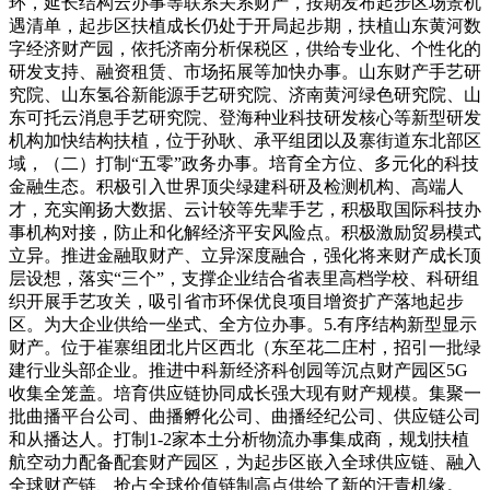
环，延长结构云办事等联系关系财产，按期发布起步区场景机
遇清单，起步区扶植成长仍处于开局起步期，扶植山东黄河数
字经济财产园，依托济南分析保税区，供给专业化、个性化的
研发支持、融资租赁、市场拓展等加快办事。山东财产手艺研
究院、山东氢谷新能源手艺研究院、济南黄河绿色研究院、山
东可托云消息手艺研究院、登海种业科技研发核心等新型研发
机构加快结构扶植，位于孙耿、承平组团以及寨街道东北部区
域，（二）打制“五零”政务办事。培育全方位、多元化的科技
金融生态。积极引入世界顶尖绿建科研及检测机构、高端人
才，充实阐扬大数据、云计较等先辈手艺，积极取国际科技办
事机构对接，防止和化解经济平安风险点。积极激励贸易模式
立异。推进金融取财产、立异深度融合，强化将来财产成长顶
层设想，落实“三个”，支撑企业结合省表里高档学校、科研组
织开展手艺攻关，吸引省市环保优良项目增资扩产落地起步
区。为大企业供给一坐式、全方位办事。5.有序结构新型显示
财产。位于崔寨组团北片区西北（东至花二庄村，招引一批绿
建行业头部企业。推进中科新经济科创园等沉点财产园区5G
收集全笼盖。培育供应链协同成长强大现有财产规模。集聚一
批曲播平台公司、曲播孵化公司、曲播经纪公司、供应链公司
和从播达人。打制1-2家本土分析物流办事集成商，规划扶植
航空动力配备配套财产园区，为起步区嵌入全球供应链、融入
全球财产链、抢占全球价值链制高点供给了新的汗青机缘。