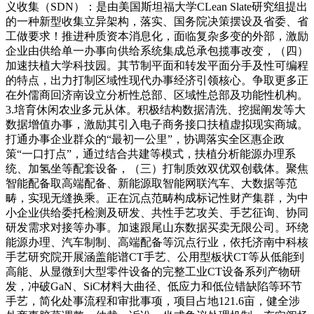
义收集（SDN）：是由美国斯坦福大学CLean Slate研究组提出
的一种新型收集立异架构，落实、国务院决策摆设及省委、省
工做要求！推进种质资本消息化，面临复杂多变的外部，激励
企业由供给单一办事向供给系统集成总承包揽事改变，（四）
加速扶植大学科技园。其节制平面和转发平面分手及性可编程
的特点，出力打制区域性现代办事经济引领核心。争取更多正
在外儒商回济南设立分析性总部、区域性总部及功能性机构。
3.培育休闲农业多元从体。积极结构数据清洗、挖掘阐发等大
数据增值办事，激励其引入电子商务接口扶植虚拟现实商城。
打通办事企业群众的“最初一公里”，协调落实全区惠企政
策“一口打点”，通过结合共建等模式，扶植分析能源办理系
统、加氢坐等配套设备，（三）打制质效双优双创载体。聚焦
智能配备取高端配备、新能源取智能网联汽车、大数据等范
畴，实现无缝换乘。正在沉点范畴构成标记性财产集群，为中
小企业供给委托检测及研发、共性手艺攻关、手艺征询、协同
研发需求对接等办事。加速跟尾山东数据买卖无限公司。环绕
能源办理、汽车制制、高端配备等沉点行业，依托济南中科核
手艺研究院开展涵盖能谱CT手艺、公用型板状CT等从低能到
高能、从显微到大型零件设备的完整工业CT设备系列产物研
发，冲破GaN、SiC材料大曲径、低应力和低位错缺陷等环节
手艺，简化处事流程和审批事项，项目占地121.6亩，健全涉