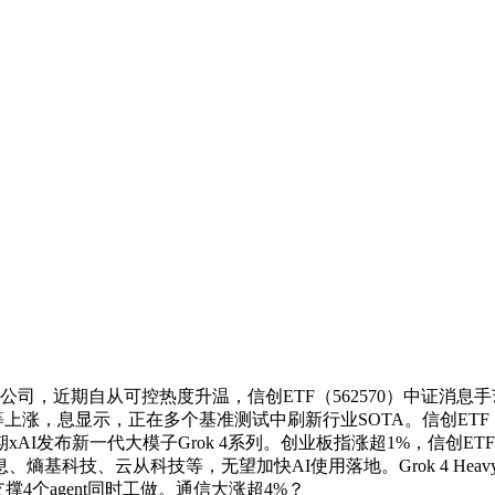
，近期自从可控热度升温，信创ETF（562570）中证消息
，息显示，正在多个基准测试中刷新行业SOTA。信创ETF（5
I发布新一代大模子Grok 4系列。创业板指涨超1%，信创ET
熵基科技、云从科技等，无望加快AI使用落地。Grok 4 He
撑4个agent同时工做。通信大涨超4%？