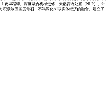
的主要里程碑。深度融合机械进修、天然言语处置（NLP）、计
北方积极响应国度号召，不竭深化AI取实体经济的融合。建立了