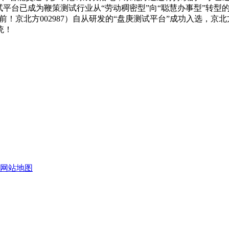
试平台已成为鞭策测试行业从“劳动稠密型”向“聪慧办事型”转型
前！京北方002987）自从研发的“盘庚测试平台”成功入选，京
统！
网站地图