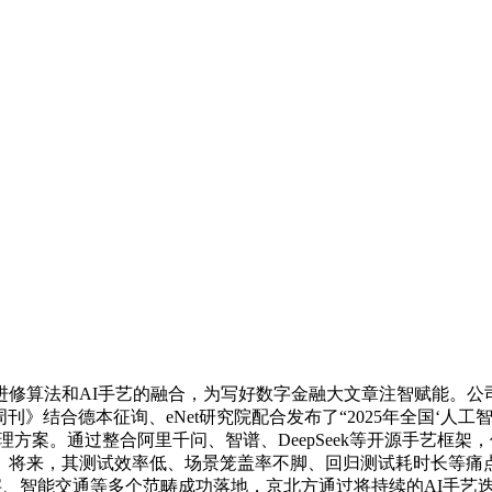
算法和AI手艺的融合，为写好数字金融大文章注智赋能。公司
周刊》结合德本征询、eNet研究院配合发布了“2025年全国‘人
理方案。通过整合阿里千问、智谱、DeepSeek等开源手艺框
将来，其测试效率低、场景笼盖率不脚、回归测试耗时长等痛点更
字、智能交通等多个范畴成功落地，京北方通过将持续的AI手艺