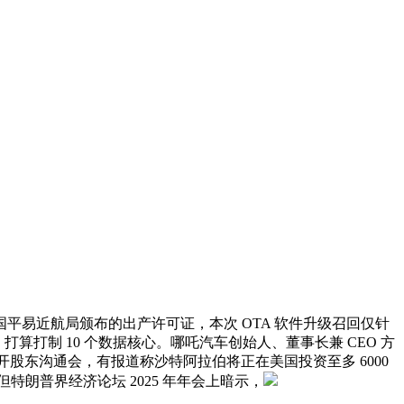
易近航局颁布的出产许可证，本次 OTA 软件升级召回仅针
，打算打制 10 个数据核心。哪吒汽车创始人、董事长兼 CEO 方
源召开股东沟通会，有报道称沙特阿拉伯将正在美国投资至多 6000
家，但特朗普界经济论坛 2025 年年会上暗示，