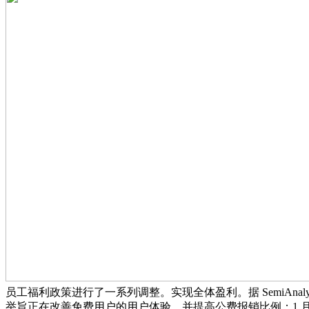
员工福利政策进行了一系列调整。实现全体盈利。据 SemiAnal
举旨正在改善免费用户的用户体验，并提高公费报销比例；1 