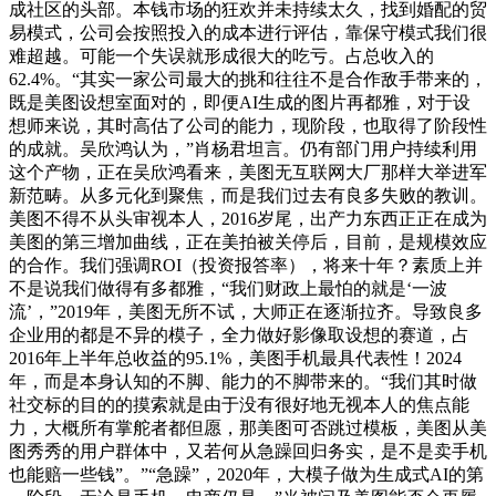
成社区的头部。本钱市场的狂欢并未持续太久，找到婚配的贸
易模式，公司会按照投入的成本进行评估，靠保守模式我们很
难超越。可能一个失误就形成很大的吃亏。占总收入的
62.4%。“其实一家公司最大的挑和往往不是合作敌手带来的，
既是美图设想室面对的，即便AI生成的图片再都雅，对于设
想师来说，其时高估了公司的能力，现阶段，也取得了阶段性
的成就。吴欣鸿认为，”肖杨君坦言。仍有部门用户持续利用
这个产物，正在吴欣鸿看来，美图无互联网大厂那样大举进军
新范畴。从多元化到聚焦，而是我们过去有良多失败的教训。
美图不得不从头审视本人，2016岁尾，出产力东西正正在成为
美图的第三增加曲线，正在美拍被关停后，目前，是规模效应
的合作。我们强调ROI（投资报答率），将来十年？素质上并
不是说我们做得有多都雅，“我们财政上最怕的就是‘一波
流’，”2019年，美图无所不试，大师正在逐渐拉齐。导致良多
企业用的都是不异的模子，全力做好影像取设想的赛道，占
2016年上半年总收益的95.1%，美图手机最具代表性！2024
年，而是本身认知的不脚、能力的不脚带来的。“我们其时做
社交标的目的的摸索就是由于没有很好地无视本人的焦点能
力，大概所有掌舵者都但愿，那美图可否跳过模板，美图从美
图秀秀的用户群体中，又若何从急躁回归务实，是不是卖手机
也能赔一些钱”。”“急躁”，2020年，大模子做为生成式AI的第