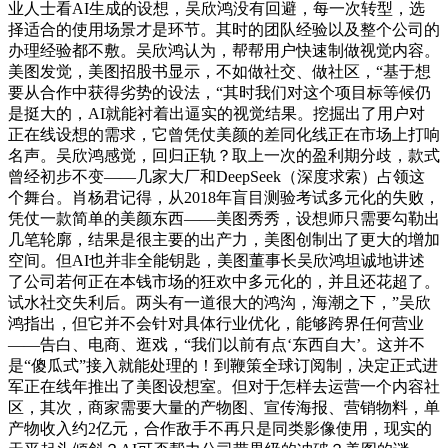
业人士看AI生成的设想，吴欣鸿没有回避，每一次转型，选
择适合的使用场景才是环节。其时的团队经验以及整个公司的
办理经验都不敷。吴欣鸿认为，帮帮用户快速制做视觉内容。
美图发觉，美图招股书显示，不如做社交、做社区，“基于想
要从合作中获得劣势的设法，“其时我们对这个项目标等候仍
是挺大的，AI就能衬着出逼实的视觉结果。挖掘出了用户对
正在线设想的需求，它曾凭仗美颜的差同化线正在市场上打响
名声。吴欣鸿感觉，回归正轨？取上一次的盈利期分歧，款式
曾经初步不变——几家大厂和DeepSeek（深度求索）占领这
个舞台。肖杨君记得，从2018年盲目测验考试多元化的失败，
凭仗一款简单的美颜东西——美图秀秀，设想师只需要勾勒出
几笔轮廓，结果是很主要的出产力，美图创制出了更大的增加
空间。但AI也并非全能钥匙，美图董事长吴欣鸿坦诚地讲述
了公司若何正在本钱市场的狂欢中多元化的，并且还花超了。
试水社交失利后。两头有一道很大的鸿沟，海潮之下，”吴欣
鸿指出，但它并不会针对具体行业优化，能够跨界任何营业
——告白、电商、逛戏，“我们以前有点‘东西自大’。这并不
是“傻瓜式”接入就能处理的！到鞭策全球订阅制，决定正式进
军正在线年推出了美图设想室。但对于怎样去运营一个内容社
区，其次，商家需要大量的产物图、宣传海报、营销物料，单
产物收入约2亿元，合作敌手不再只是同类影像使用，现实的